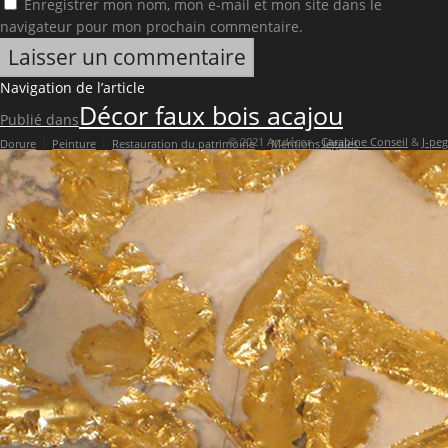
Enregistrer mon nom, mon e-mail et mon site dans le
navigateur pour mon prochain commentaire.
Navigation de l’article
Décor faux bois acajou
Publié dans
|
|
|
© 2021 Artdécor -
Carabine Conseil
&
J-peg
Dorure
Peinture
Restauration du patrimoine
Mentions légales