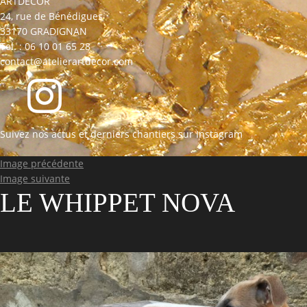
ARTDECOR
24, rue de Bénédigues
33170 GRADIGNAN
Tel. : 06 10 01 65 28
contact@atelierartdecor.com
Suivez nos actus et derniers chantiers sur Instagram
Image précédente
Image suivante
LE WHIPPET NOVA