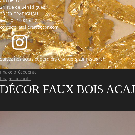
ARTDECOR
24, rue de Bénédigues
33170 GRADIGNAN
Tel. : 06 10 01 65 28
contact@atelierartdecor.com
Suivez nos actus et derniers chantiers sur Instagram
Image précédente
Image suivante
DÉCOR FAUX BOIS ACA