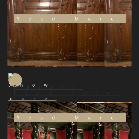
avant
restaurati
Read More
Détail
faux bois
à
restaurer
Read More