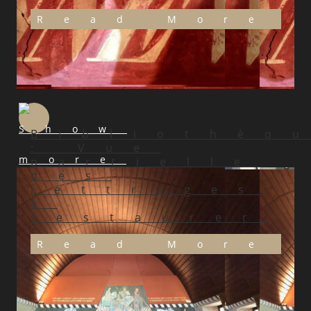
Read More
Bibliothèq
: Vue
partielle
des
lettrages
à
restaurer
Read More