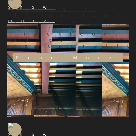
Exemple
décor faux
boiseur
volets
intérieurs
après
restaurati
Read More