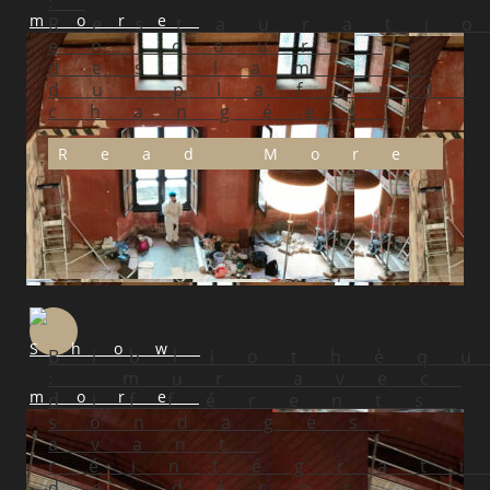
:
Restaurati
en cours
des lames
du plafond
changées
Read More
Bibliothèq
: mur avec
différents
sondages
avant
réintégrat
de décor