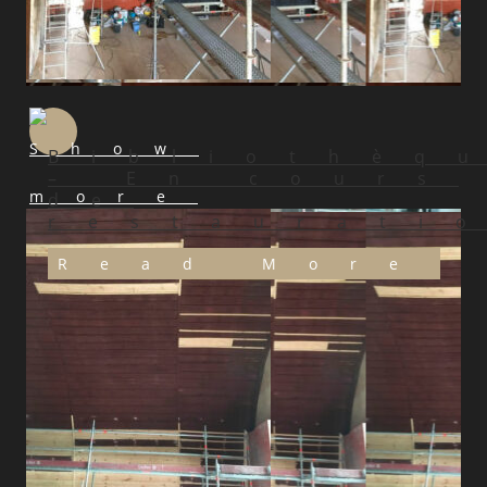
Bibliothèq
– En cours
de
restaurati
Read More