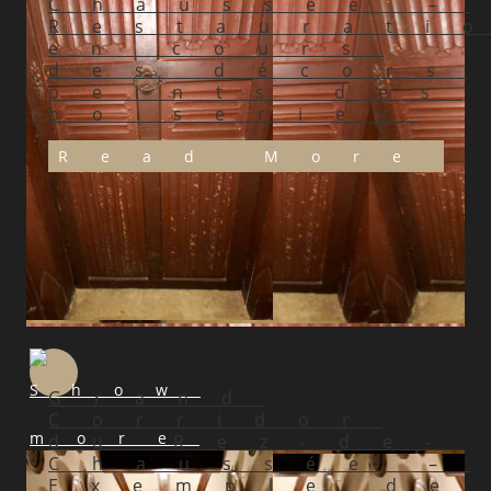
Chaussée –
Restaurati
en cours
des décors
peints des
boiseries
Read More
Grand
Corridor
du Rez-de-
Chaussée –
Exemple de