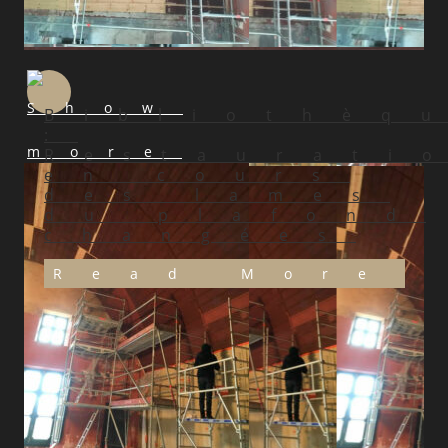
Bibliothèq
:
Restaurati
en cours
des lames
du plafond
changées
Read More