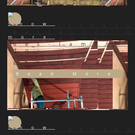
Bibliotheq
Restaurati
en-cours-
des-lames-
du-
plafond-
changees
Read More
Bibliothèq