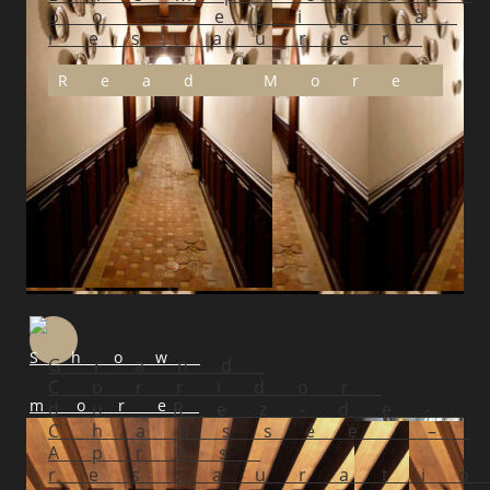
boiserie à
restaurer
Read More
Grand
Corridor
du Rez-de-
Chaussée –
Après
restaurati