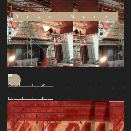
de chaux
Read More
Bibliothèq
:
Restaurati
du manteau
de la
cheminée :
chaux et
lettrages