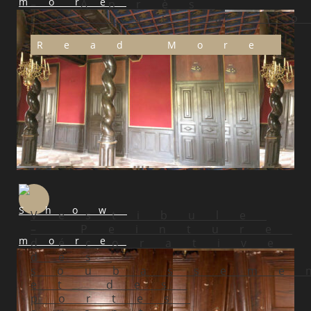
– Après
restaurati
Read More
Vestibule
– Peinture
décorative
des
soubasseme
et des
portes