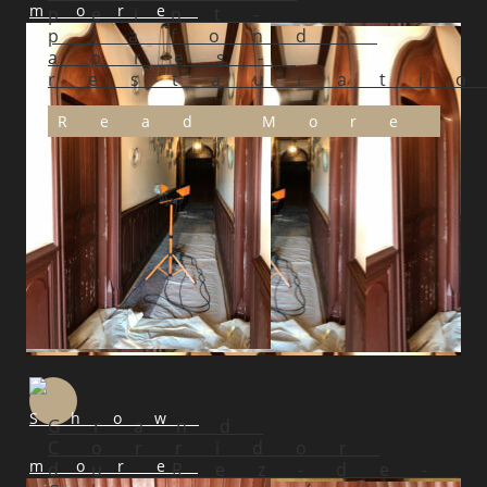
peint-
plafond-
apres-
restaurati
Read More
Grand
Corridor
du Rez-de-