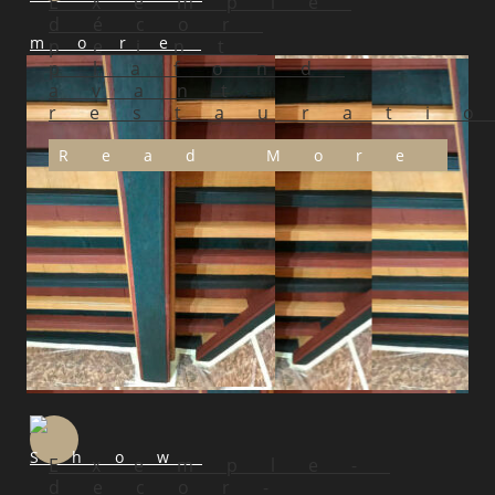
Exemple
décor
peint
plafond
avant
restaurati
Read More
Exemple-
decor-