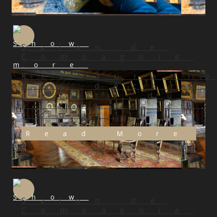
Salon de
Compagnie
–
Restaurati
des décors
peints du
plafond en
cours
Read More
Salon de
Compagnie