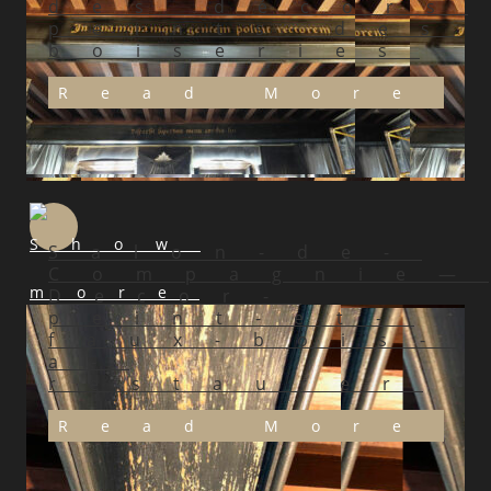
des décors
peints des
boiseries
Read More
Salon-de-
Compagnie—
Decor-
peint-et-
faux-bois-
a-
restaurer
Read More