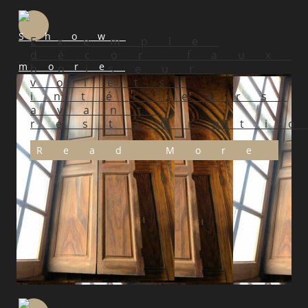
Exemple
décor faux
boiseur
volets
intérieurs
avant
restaurati
Read More