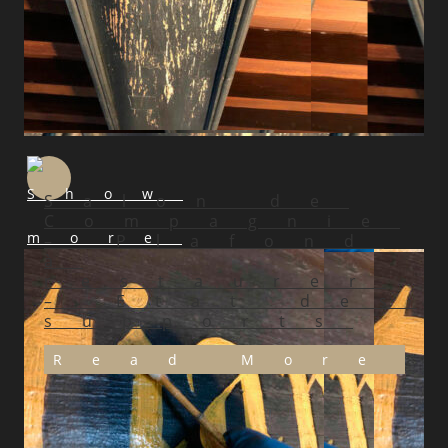
Salon de
Compagnie
– Plafond
à
restaurer
– Etat des
supports
Read More