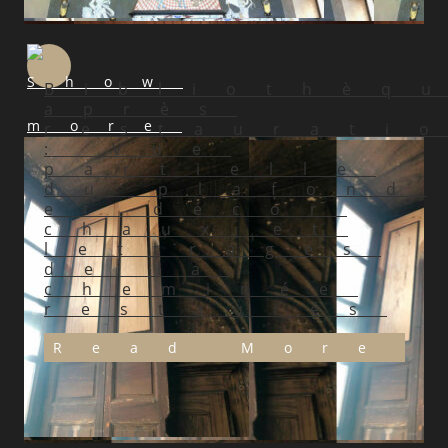
Bibliothèq
après
restaurati
: Vue
partielle
du plafond
et décor
chaux et
lettrages
de la
cheminée
restaurés
Read More