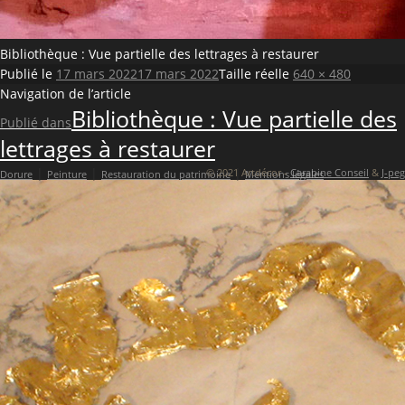
Bibliothèque : Vue partielle des lettrages à restaurer
Publié le
17 mars 2022
17 mars 2022
Taille réelle
640 × 480
Navigation de l’article
Bibliothèque : Vue partielle des
Publié dans
lettrages à restaurer
|
|
|
© 2021 Artdécor -
Carabine Conseil
&
J-peg
Dorure
Peinture
Restauration du patrimoine
Mentions légales