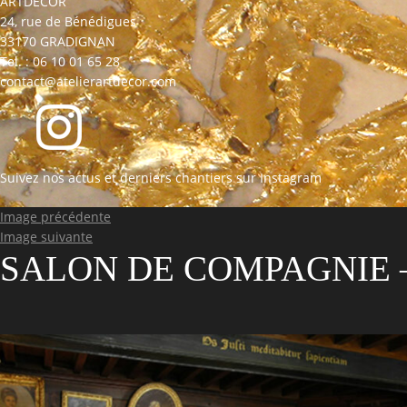
ARTDECOR
24, rue de Bénédigues
33170 GRADIGNAN
Tel. : 06 10 01 65 28
contact@atelierartdecor.com
Suivez nos actus et derniers chantiers sur Instagram
Image précédente
Image suivante
SALON DE COMPAGNIE 