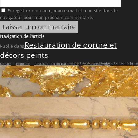
Enregistrer mon nom, mon e-mail et mon site dans le
navigateur pour mon prochain commentaire.
Navigation de l’article
Restauration de dorure et
Publié dans
décors peints
|
|
|
© 2021 Artdécor -
Carabine Conseil
&
J-peg
Dorure
Peinture
Restauration du patrimoine
Mentions légales