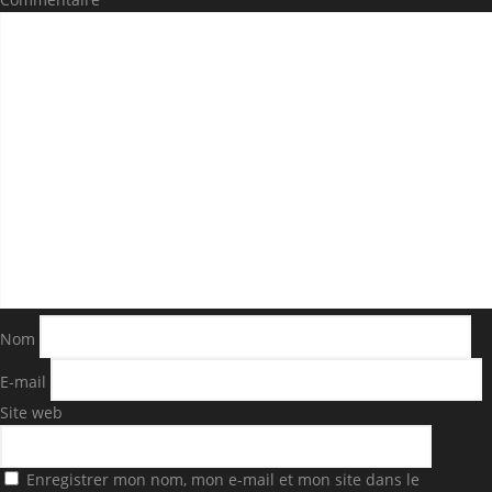
Nom
E-mail
Site web
Enregistrer mon nom, mon e-mail et mon site dans le