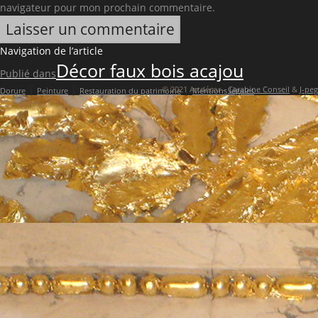
navigateur pour mon prochain commentaire.
Navigation de l’article
Décor faux bois acajou
Publié dans
|
|
|
© 2021 Artdécor -
Carabine Conseil
&
J-peg
Dorure
Peinture
Restauration du patrimoine
Mentions légales