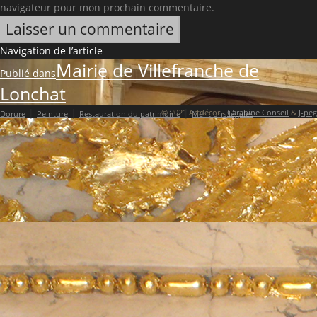
navigateur pour mon prochain commentaire.
Navigation de l’article
Mairie de Villefranche de
Publié dans
Lonchat
|
|
|
© 2021 Artdécor -
Carabine Conseil
&
J-peg
Dorure
Peinture
Restauration du patrimoine
Mentions légales