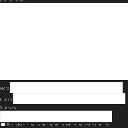
Nom
E-mail
Site web
Enregistrer mon nom, mon e-mail et mon site dans le