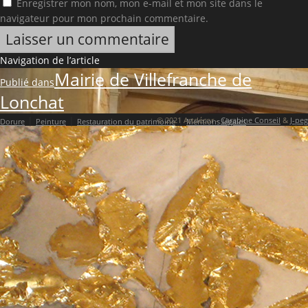
Enregistrer mon nom, mon e-mail et mon site dans le
navigateur pour mon prochain commentaire.
Navigation de l’article
Mairie de Villefranche de
Publié dans
Lonchat
|
|
|
© 2021 Artdécor -
Carabine Conseil
&
J-peg
Dorure
Peinture
Restauration du patrimoine
Mentions légales