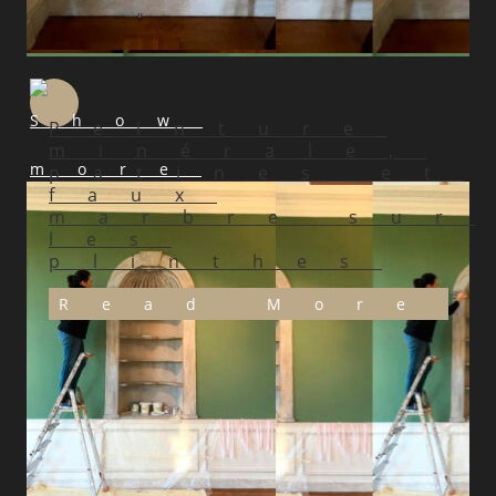
Peinture
minérale,
patines et
faux
marbre sur
les
plinthes
Read More