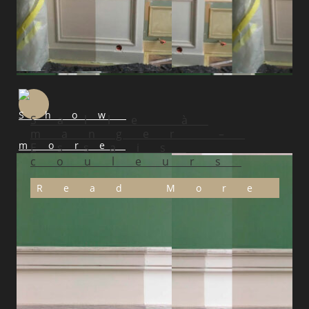
Salle à
manger –
Essais
couleurs
Read More