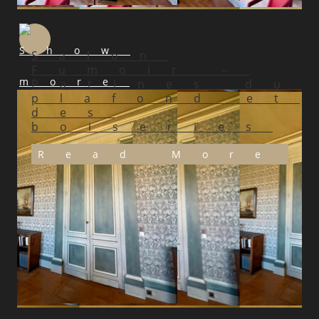
Salon
Fumoir –
Patines du
plafond et
des
boiseries
Read More