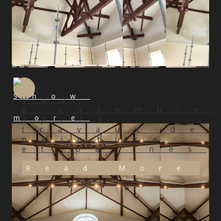
Vue
d’ensemble
après
travaux de
peinture
et patines
Read More