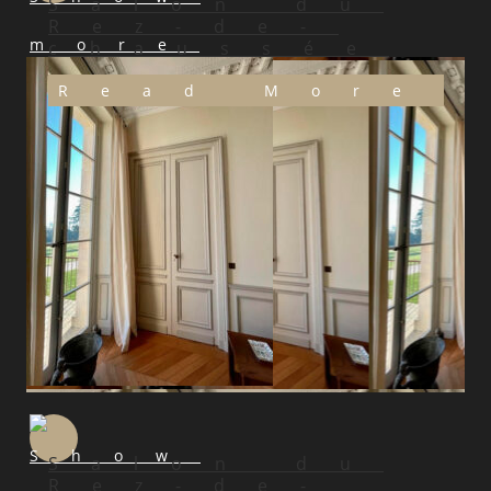
Salon du
Rez-de-
chaussée
Read More
Salon du
Rez-de-