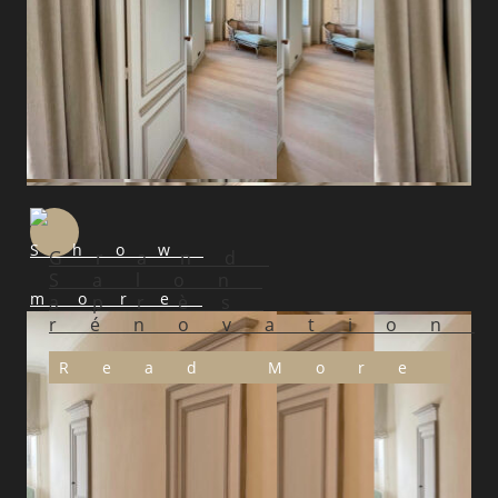
Grand
Salon
après
rénovation
Read More