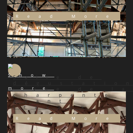
travaux
Read More
Salle de
dégustatio
: vue de l
charpente
avant
travaux
Read More