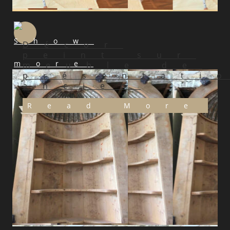
Décor
peint sur
meuble de
présentati
ancien
Read More