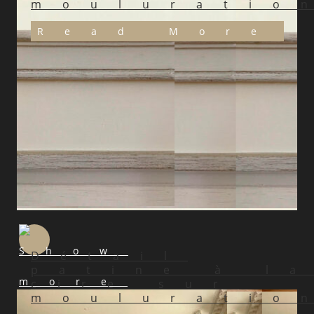
mouluratio
Read More
Détail
patine à l
cire sur
mouluratio