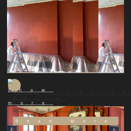
Applicatio
de la
peinture
minérale
Read More