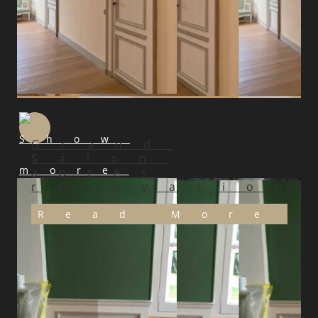
Grand
Salon
après
rénovation
Read More