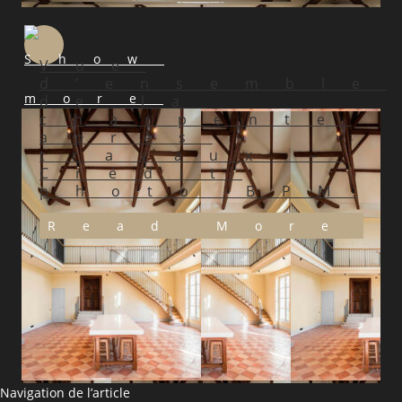
Vue
d’ensemble
de la
charpente
après
travaux –
Crédit
photo BPM
Read More
Navigation de l’article