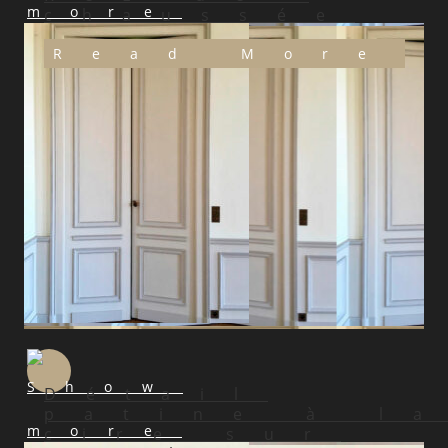
chaussée
Read More
Détail
patine à l
cire sur