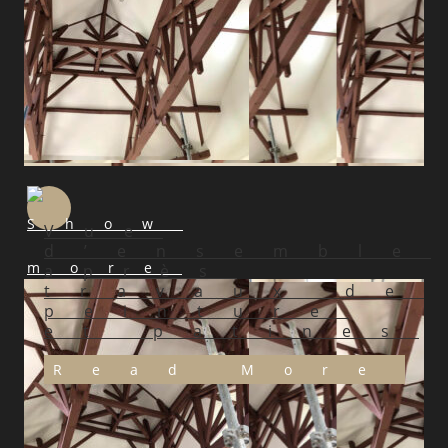
Vue
d’ensemble
après
travaux de
peinture
et patines
Read More