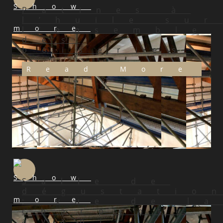
Patines à
l’huile sur
l’ensemble
des
boiseries
Read More
Salle de
dégustatio
: vue de l
charpente
avant