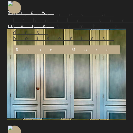
Patines à
l’huile sur
l’ensemble
des
boiseries
Read More