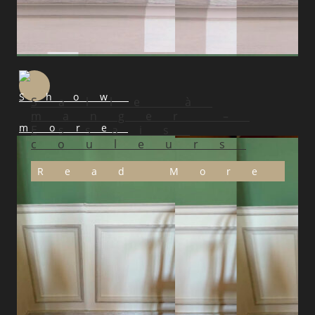
Salle à
manger –
Essais
couleurs
Read More